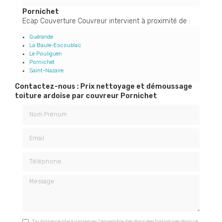
Pornichet
Ecap Couverture Couvreur intervient à proximité de :
Guérande
La Baule-Escoublac
Le Pouliguen
Pornichet
Saint-Nazaire
Contactez-nous : Prix nettoyage et démoussage
toiture ardoise par couvreur Pornichet
Nom Prénom
Email
Téléphone
Message
J'autorise ce site à conserver l'ensemble des données transmises dans ce