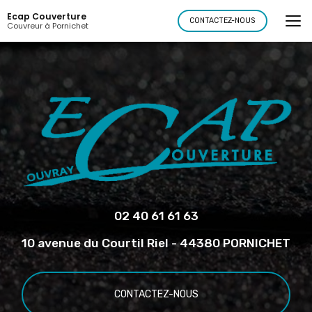
Aller
Ecap Couverture
au
CONTACTEZ-NOUS
Couvreur à Pornichet
contenu
principal
02 40 61 61 63
10 avenue du Courtil Riel - 44380 PORNICHET
CONTACTEZ-NOUS