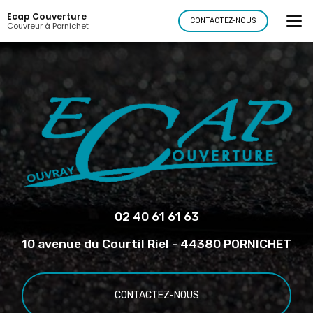
Aller
Ecap Couverture
au
CONTACTEZ-NOUS
Couvreur à Pornichet
contenu
principal
02 40 61 61 63
10 avenue du Courtil Riel - 44380 PORNICHET
CONTACTEZ-NOUS