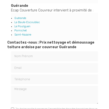
Guérande
Ecap Couverture Couvreur intervient à proximité de :
Guérande
La Baule-Escoublac
Le Pouliguen
Pornichet
Saint-Nazaire
Contactez-nous : Prix nettoyage et démoussage
toiture ardoise par couvreur Guérande
Nom Prénom
Email
Téléphone
Message
J'autorise ce site à conserver l'ensemble des données transmises dans ce