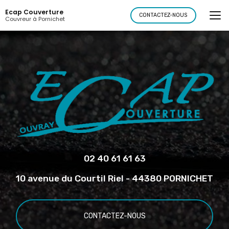
Aller
Ecap Couverture
au
CONTACTEZ-NOUS
Couvreur à Pornichet
contenu
principal
02 40 61 61 63
10 avenue du Courtil Riel - 44380 PORNICHET
CONTACTEZ-NOUS