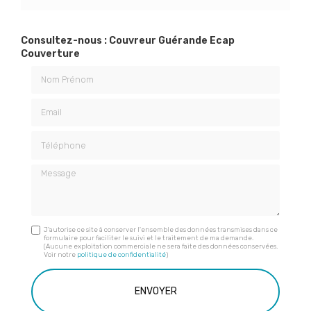
Consultez-nous : Couvreur Guérande Ecap
Couverture
Nom Prénom
Email
Téléphone
Message
J'autorise ce site à conserver l'ensemble des données transmises dans ce
formulaire pour faciliter le suivi et le traitement de ma demande.
(Aucune exploitation commerciale ne sera faite des données conservées.
Voir notre
politique de confidentialité
)