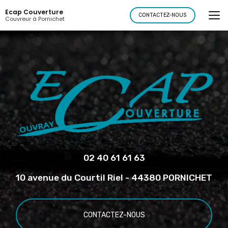
Aller
Ecap Couverture
au
CONTACTEZ-NOUS
Couvreur à Pornichet
contenu
principal
02 40 61 61 63
10 avenue du Courtil Riel - 44380 PORNICHET
CONTACTEZ-NOUS