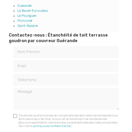
Guérande
La Baule-Escoublac
Le Pouliguen
Pornichet
Saint-Nazaire
Contactez-nous : Étanchéité de toit terrasse
goudron par couvreur Guérande
Nom Prénom
Email
Téléphone
Message
J'autorise ce site à conserver l'ensemble des données transmises dans ce
formulaire pour faciliter le suivi et le traitement de ma demande.
(Aucune exploitation commerciale ne sera faite des données conservées.
Voir notre
politique de confidentialité
)