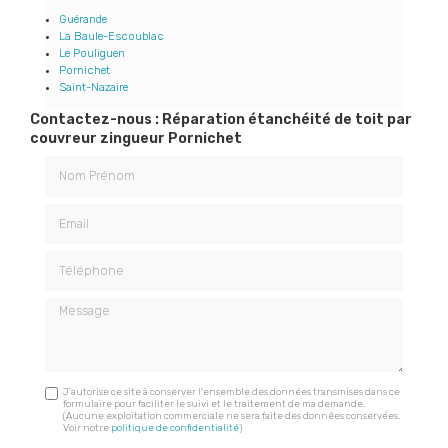
Guérande
La Baule-Escoublac
Le Pouliguen
Pornichet
Saint-Nazaire
Contactez-nous : Réparation étanchéité de toit par
couvreur zingueur Pornichet
Nom Prénom
Email
Téléphone
Message
J'autorise ce site à conserver l'ensemble des données transmises dans ce
formulaire pour faciliter le suivi et le traitement de ma demande.
(Aucune exploitation commerciale ne sera faite des données conservées.
Voir notre
politique de confidentialité
)