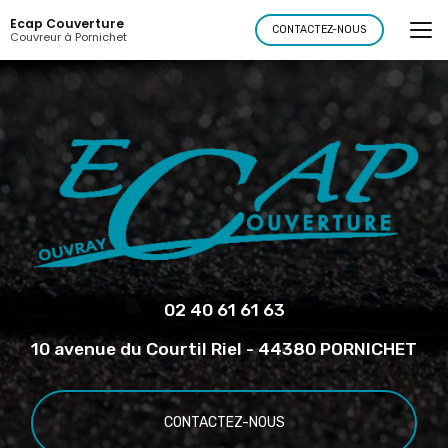
Aller
Ecap Couverture
au
CONTACTEZ-NOUS
Couvreur à Pornichet
contenu
principal
02 40 61 61 63
10 avenue du Courtil Riel - 44380 PORNICHET
CONTACTEZ-NOUS