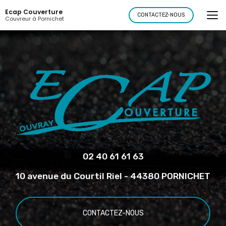
Aller
Ecap Couverture
au
CONTACTEZ-NOUS
Couvreur à Pornichet
contenu
principal
02 40 61 61 63
10 avenue du Courtil Riel - 44380 PORNICHET
CONTACTEZ-NOUS