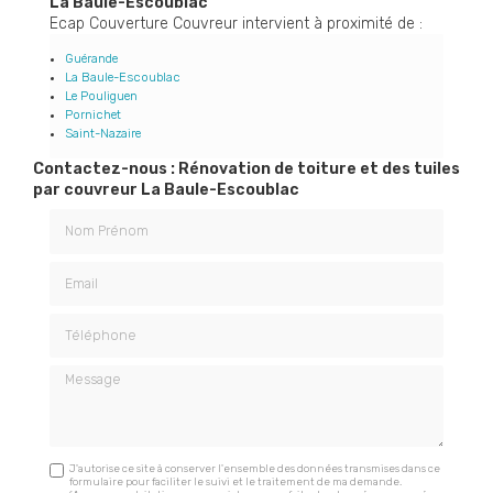
La Baule-Escoublac
Ecap Couverture Couvreur intervient à proximité de :
Guérande
La Baule-Escoublac
Le Pouliguen
Pornichet
Saint-Nazaire
Contactez-nous : Rénovation de toiture et des tuiles
par couvreur La Baule-Escoublac
Nom Prénom
Email
Téléphone
Message
J'autorise ce site à conserver l'ensemble des données transmises dans ce
formulaire pour faciliter le suivi et le traitement de ma demande.