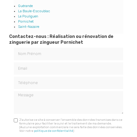
Guérande
La Baule-Escoublac
Le Pouliguen
Pornichet
Saint-Nazaire
Contactez-nous : Réalisation ou rénovation de
zinguerie par zingueur Pornichet
Nom Prénom
Email
Téléphone
Message
J'autorise ce site à conserver l'ensemble des données transmises dans ce
formulaire pour faciliter le suivi et le traitement de ma demande.
(Aucune exploitation commerciale ne sera faite des données conservées.
Voir notre
politique de confidentialité
)