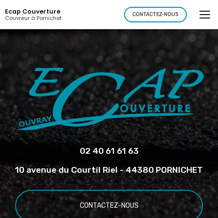
Aller
Ecap Couverture
au
CONTACTEZ-NOUS
Couvreur à Pornichet
contenu
principal
02 40 61 61 63
10 avenue du Courtil Riel - 44380 PORNICHET
CONTACTEZ-NOUS