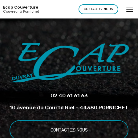
Aller
Ecap Couverture
au
CONTACTEZ-NOUS
Couvreur à Pornichet
contenu
principal
02 40 61 61 63
10 avenue du Courtil Riel - 44380 PORNICHET
CONTACTEZ-NOUS