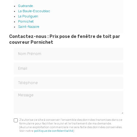
Guérande
La Baule-Escoublac
Le Pouliguen
Pornichet
Saint-Nazaire
Contactez-nous : Prix pose de fenêtre de toit par
couvreur Pornichet
Nom Prénom
Email
Téléphone
Message
J'autorise ce site à conserver l'ensemble des données transmises dans ce
formulaire pour faciliter le suivi et le traitement de ma demande.
(Aucune exploitation commerciale ne sera faite des données conservées.
Voir notre
politique de confidentialité
)