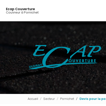
Aller
au
Ecap Couverture
Couvreur à Pornichet
Navigation principale
contenu
principal
Accueil
Secteur
Pornichet
Devis pour la po