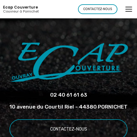
Aller
Ecap Couverture
au
CONTACTEZ-NOUS
Couvreur à Pornichet
contenu
principal
02 40 61 61 63
10 avenue du Courtil Riel - 44380 PORNICHET
CONTACTEZ-NOUS