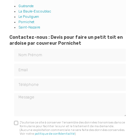
Guérande
La Baule-Escoublac
Le Pouliguen
Pornichet
Saint-Nazaire
Contactez-nous : Devis pour faire un petit toit en
ardoise par couvreur Pornichet
Nom Prénom
Email
Téléphone
Message
J'autorise ce site à conserver l'ensemble des données transmises dans ce
formulaire pour faciliter le suivi et le traitement de ma demande.
(Aucune exploitation commerciale ne sera faite des données conservées.
Voir notre
politique de confidentialité
)